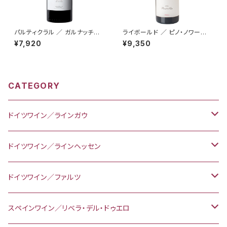
パルティクラル ／ ガルナッチャ・
ライボールド ／ ピノ・ノワー
ヴィニャス・センテナリアス 20
ル 2016
¥7,920
¥9,350
15
CATEGORY
ドイツワイン／ラインガウ
スパークリングワイン
ドイツワイン／ラインヘッセン
リースリング
白ワイン
赤ワイン
ドイツワイン／ファルツ
リースリング
ドルンフェルダー
赤ワイン
スペインワイン／リベラ・デル・ドゥエロ