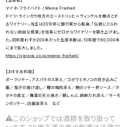
【生産者】
マイネ・フライハイト / Meine Freiheit
ドイツ・ラインガウ地方のエーストリッヒ＝ヴィンケルを拠点とす
るワイナリー。当主は2010年に銀行家から転身、「伝統にとらわ
れない自由な感覚」を信条にゼロからワイナリーを築き上げまし
た。初年度わずか200本だった生産本数は、10年間で60,000本
にまで拡大しました。
https://ygreck.co.jp/meine-freiheit/
【おすすめ料理】
ポークソテー、アスパラガス添え／ゴボウとキノコの炊き込みご
飯／茄子の揚げ浸し／鱧の梅肉添え／鮑のソテー肝ソース／ホ
タテの真丈／舞茸の天火焼き／豚しゃぶ、胡麻だれ添え／サーモ
ンのソテー、白醤油添え など
このショップでは酒類を取り扱って