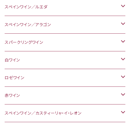
グラウブルグンダー／ピノ・グリ
シュペートブルグンダー／ピノ・ノワール
白ワイン
スペインワイン／ルエダ
テンプラニーリョ
赤ワイン
白ワイン
スペインワイン／アラゴン
テンプラニーリョ
ベルデホ
ロゼワイン
赤ワイン
スパークリングワイン
テンプラニーリョ
カリニェナ
スパークリングワイン
ドイツ／ラインガウ
白ワイン
ガルナッチャ
リースリング
スペイン／アラゴン
ドイツ／ラインガウ
ロゼワイン
リースリング
スペイン／リベラ・デル・ドゥエロ
スペイン／リベラ・デル・ドゥエロ
赤ワイン
グラウブルグンダー／ピノ・グリ
テンプラニーリョ
テンプラニーリョ
スペイン／ルエダ
ドイツ／ラインヘッセン
スペインワイン／カスティーリャ・イ・レオン
ベルデホ
ドルンフェルダー